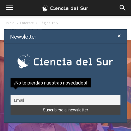
Inicio
Enterate
Página 156
ENTERATE
Newsletter
Matemático paraguayo gana
importante premio científico en el
Brasil
Ciencia del Sur
-
agosto 6, 2026
¡No te pierdas nuestras novedades!