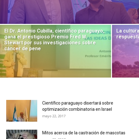
El Dr. Antonio Cubilla, científico paraguayo,
La cultur
gana el prestigioso Premio Fred W.
respuesta
Stewart por sus investigaciones sobre
cáncer de pene
Científico paraguayo disertará sobre
optimización combinatoria en Israel
mayo 22, 2017
Mitos acerca de la castración de mascotas