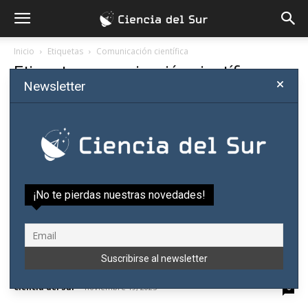
Inicio
Etiquetas
Comunicación científica
Etiqueta: comunicación científica
Newsletter
¡No te pierdas nuestras novedades!
Paraguayo gana beca Springer Nature para
asistir a conferencia en Sudáfrica
Ciencia del Sur
-
noviembre 19, 2025
0