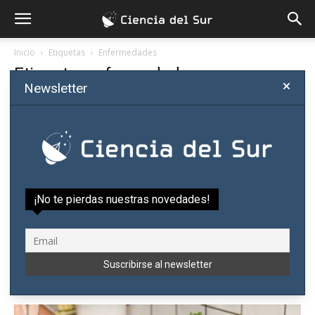
Inicio
Etiquetas
Enfermedades
Etiqueta: enfermedades
Newsletter
¡No te pierdas nuestras novedades!
El mito de la viruela “del mono”
Olivia Zickgraf
-
mayo 26, 2022
0