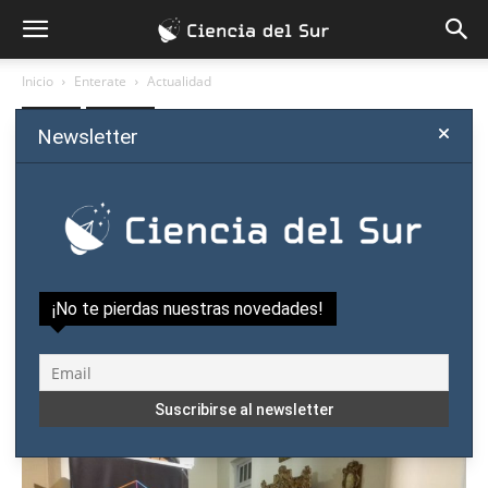
Inicio
Enterate
Actualidad
Enterate
Actualidad
Newsletter
Arranca Seminario de
Comunicación Científica con
nutrido grupo
multidisciplinario
¡No te pierdas nuestras novedades!
Por
Ciencia del Sur
-
agosto 31, 2017
0