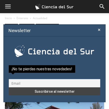
Inicio
Enterate
Actualidad
Enterate
Actualidad
Política científica
Newsletter
Producción científica en
Paraguay: ¿Quiénes publican
más?
Por
Ciencia del Sur
-
septiembre 7, 2017
¡No te pierdas nuestras novedades!
17