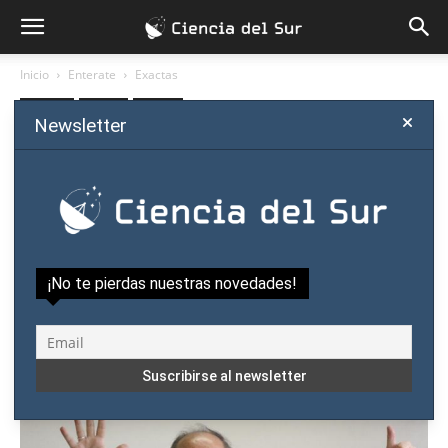
Inicio
Enterate
Exactas
Enterate
Exactas
Opinión
Newsletter
“El científico que desea
ayudar a las futuras
generaciones debe escribir”
Por
Ciencia del Sur
-
agosto 21, 2018
¡No te pierdas nuestras novedades!
1