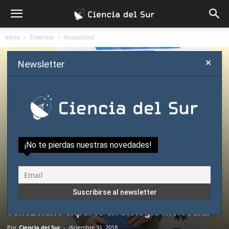
Inicio
Enterate
Actualidad
Newsletter
¡No te pierdas nuestras novedades!
Enterate
Actualidad
Política científica
Conacyt radica en Paraguay a científico
venezolano experto en biología molecular
Por
Ciencia del Sur
-
diciembre 31, 2018