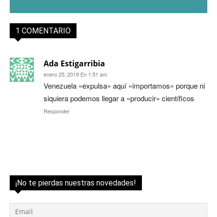
1 COMENTARIO
Ada Estigarribia
enero 25, 2019 En 1:51 am
Venezuela «expulsa» aquí «importamos» porque ni
siquiera podemos llegar a «producir» científicos
Responder
¡No te pierdas nuestras novedades!