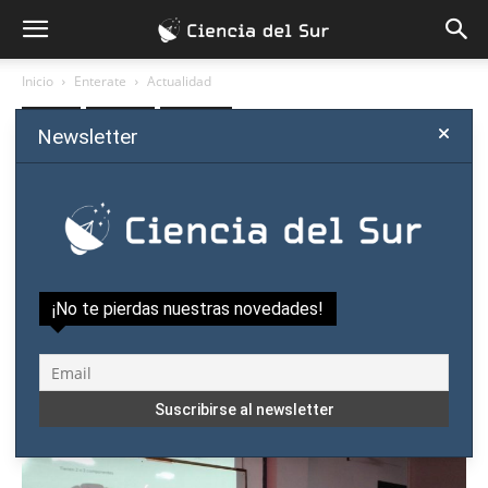
Inicio
Enterate
Actualidad
Enterate
Actualidad
Naturaleza
Newsletter
Seminario anual de
comunicación científica será
sobre ciencias naturales
Por
Ciencia del Sur
-
octubre 19, 2019
¡No te pierdas nuestras novedades!
0