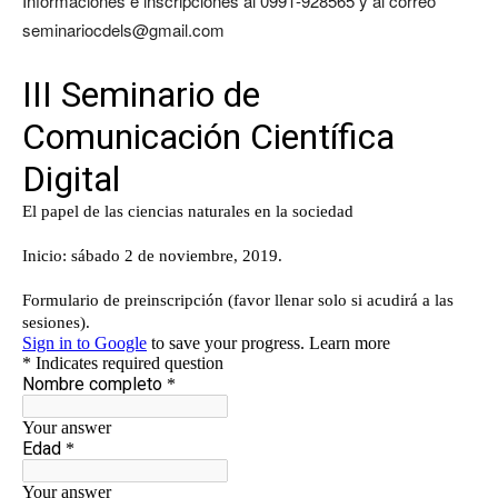
Informaciones e inscripciones al 0991-928565 y al correo
seminariocdels@gmail.com