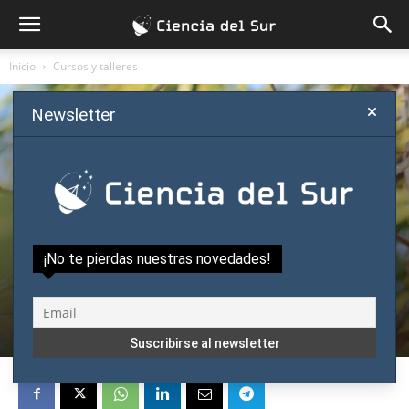
Inicio
Cursos y talleres
Newsletter
Cursos y talleres
Destacado
¡No te pierdas nuestras novedades!
Observación de aves en Asunción para
toda la familia
Por
Ciencia del Sur
-
mayo 12, 2023