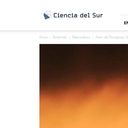
Ciencia
del
Sur
E
Inicio
Enterate
Naturaleza
Aves de Paraguay: l