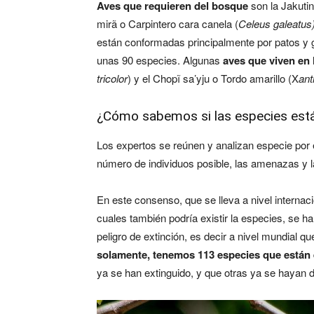
Aves que requieren del bosque
son la Jakutin
mirã o Carpintero cara canela (
Celeus galeatus
están conformadas principalmente por patos y 
unas 90 especies. Algunas
aves que viven en 
tricolor
) y el Chopĩ sa’yju o Tordo amarillo (X
ant
¿Cómo sabemos si las especies está
Los expertos se reúnen y analizan especie por 
número de individuos posible, las amenazas y l
En este consenso, que se lleva a nivel internac
cuales también podría existir la especies, se
peligro de extinción, es decir a nivel mundial 
solamente, tenemos 113 especies que están e
ya se han extinguido, y que otras ya se hayan