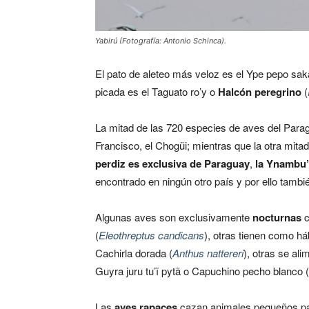
Yabirú (Fotografía: Antonio Schinca).
El pato de aleteo más veloz es el Ype pepo sa
picada es el Taguato ro’y o
Halcón peregrino
(
La mitad de las 720 especies de aves del Para
Francisco, el Chogüi; mientras que la otra mi
perdiz es exclusiva de Paraguay
,
la Ynambu’
encontrado en ningún otro país y por ello tamb
Algunas aves son exclusivamente
nocturnas
c
(
Eleothreptus candicans
), otras tienen como há
Cachirla dorada (
Anthus nattereri
), otras se al
Guyra juru tu’ĩ pytã o Capuchino pecho blanco (
Las
aves rapaces
cazan animales pequeños par