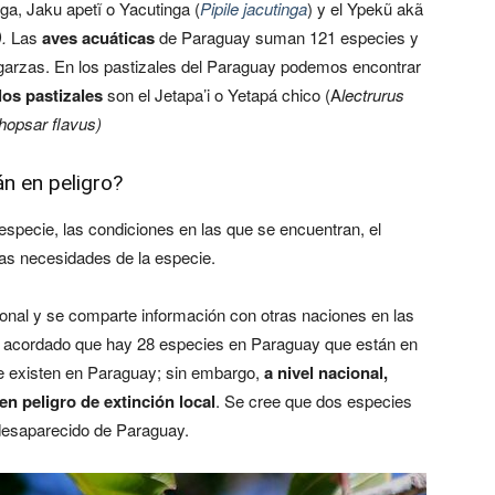
ga, Jaku apetĩ o Yacutinga (
Pipile jacutinga
) y el Ypekũ akã
).
Las
aves acuáticas
de Paraguay suman 121 especies y
garzas. En los pastizales del Paraguay podemos encontrar
los pastizales
son el Jetapa’i o Yetapá chico (A
lectrurus
hopsar flavus)
n en peligro?
especie, las condiciones en las que se encuentran, el
as necesidades de la especie.
ional y se comparte información con otras naciones en las
 ha acordado que hay 28 especies en Paraguay que están en
que existen en Paraguay; sin embargo,
a nivel nacional,
n peligro de extinción local
. Se cree que dos especies
 desaparecido de Paraguay.