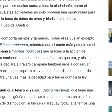
s, para los cuales suma a toda la ciudadanía, como el
as
. Estas actividades no solo proveen una oportunidad para
 la base de datos de aves y biodiversidad de la
 Hugo del Castillo.
, comportamientos y tamaños. Todas ellas vuelan excepto
Rhea americana
), mientras que el canto más potente es el
pana
(
Procnias nudicollis
) que gracias a la acción de
e nacional, cuando todos pensábamos que era, y sin
que declara al Pájaro campana también urge a
conservar
 hábitat que requiere el ave se está perdiendo a pesar de
ra una vez más la debilidad para hacer cumplir la ley.
uyú cuartelero o Yabirú
(
Jabiru mycteria
), que tiene una
a gran cigüeña (una de las tres que tenemos en el país)
a de distribución, si bien en Paraguay todavía tenemos una