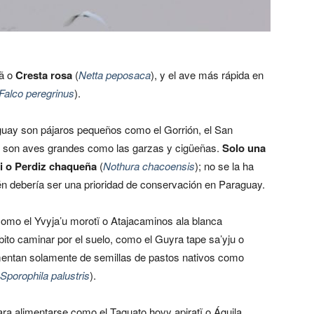
kã o
Cresta rosa
(
Netta peposaca
), y el ave más rápida en
Falco peregrinus
).
guay son pájaros pequeños como el Gorrión, el San
tad son aves grandes como las garzas y cigüeñas.
Solo una
i o Perdiz chaqueña
(
Nothura chacoensis
); no se la ha
ién debería ser una prioridad de conservación en Paraguay.
omo el Yvyja’u morotĩ o Atajacaminos ala blanca
bito caminar por el suelo, como el Guyra tape sa’yju o
imentan solamente de semillas de pastos nativos como
Sporophila palustris
).
a alimentarse como el Taguato hovy apiratĩ o Águila