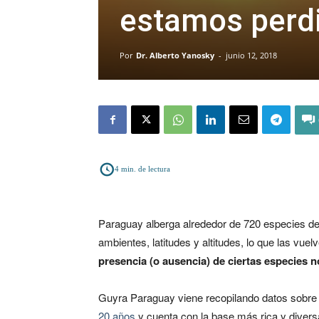
estamos perd
Por
Dr. Alberto Yanosky
-
junio 12, 2018
4
min. de lectura
Paraguay alberga alrededor de 720 especies de
ambientes, latitudes y altitudes, lo que las vue
presencia (o ausencia) de ciertas especies 
Guyra Paraguay viene recopilando datos sobre l
20 años
y cuenta con la base más rica y diversa