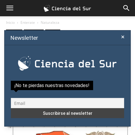
Inicio
Enterate
Naturaleza
Enterate
Naturaleza
Opinión
Newsletter
Paraguay rompe récords de
temperaturas y tendría un
verano más caliente, según
meteorólogo
¡No te pierdas nuestras novedades!
Por
Ciencia del Sur
-
octubre 19, 2020
0