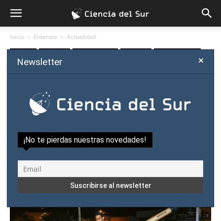
Inicio
Enterate
Actualidad
Enterate
Actualidad
Cursos y talleres
Destacado
Política científica
Newsletter
¡Inscribite gratis al IV Festival
Internacional de la Ciencia
del Paraguay!
Por
Ciencia del Sur
-
junio 16, 2026
¡No te pierdas nuestras novedades!
1