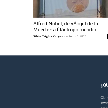
Alfred Nobel, de «Ángel de la
Muerte» a filántropo mundial
Silvia Trigüis Vargas
-
octubre 1, 2017
¿Q
Cien
inve