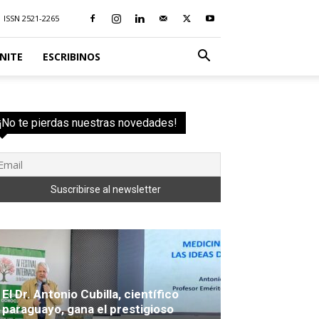
ISSN 2521-2265
NITE
ESCRIBINOS
¡No te pierdas nuestras novedades!
El Dr. Antonio Cubilla, científico
paraguayo, gana el prestigioso