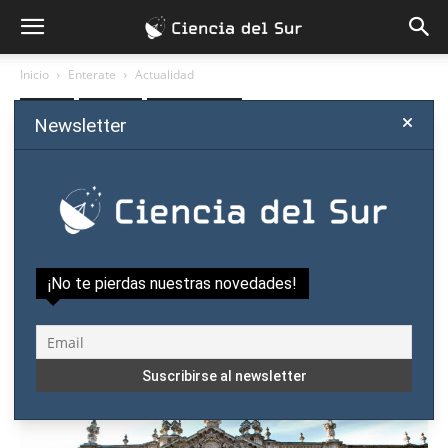
Inicio
Enterate
Actualidad
Enterate
Actualidad
Política científica
Newsletter
Paraguay abre programa
para repatriar a científicos y
atraer a extranjeros
Por
Ciencia del Sur
-
enero 3, 2018
¡No te pierdas nuestras novedades!
0