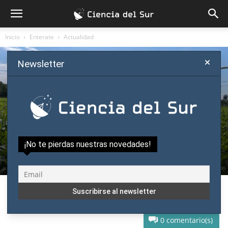
Inicio
Enterate
Actualidad
Newsletter
Enterate
Actualidad
Naturaleza
Combatieron heladas en los cultivos con
¡No te pierdas nuestras novedades!
investigación de ProCiencia
Por
Ciencia del Sur
-
agosto 2, 2017
0