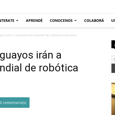
NTERATE
APRENDÉ
CONOCENOS
COLABORÁ
U
os irán a competencia mundial de robótica educativa
guayos irán a
dial de robótica
0