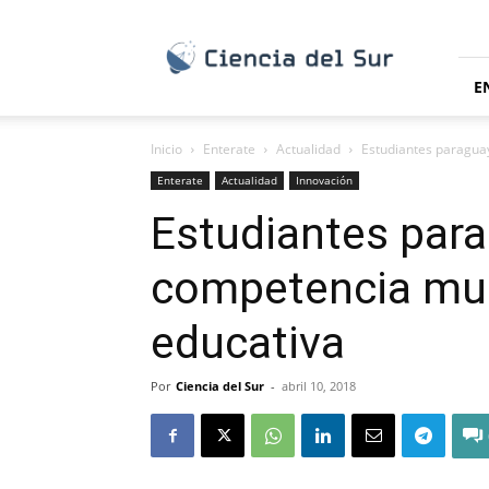
Ciencia
del
Sur
E
Inicio
Enterate
Actualidad
Estudiantes paraguay
Enterate
Actualidad
Innovación
Estudiantes para
competencia mun
educativa
Por
Ciencia del Sur
-
abril 10, 2018