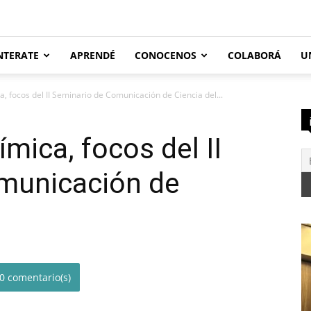
NTERATE
APRENDÉ
CONOCENOS
COLABORÁ
U
, focos del II Seminario de Comunicación de Ciencia del...
mica, focos del II
municación de
0