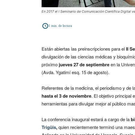
En 2017 el I Seminario de Comunicación Científica Digital ve
1
min. de lectura
Están abiertas las preinscripciones para el
II S
divulgación de las ciencias médicas y bioquími
próximo
jueves 27 de septiembre
en la Univer
(Avda. Ygatimí esq. 15 de agosto).
Referentes de la medicina, el periodismo y de l
hasta el 3 de noviembre
. El objetivo principal
herramientas para divulgar mejor al público mas
La conferencia inaugural estará a cargo de la
b
Trigüis
,
quien recientemente terminó una maest
Aplicada en la Universidad de Uppsala, Suecia,