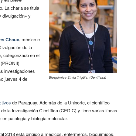
 La charla se titula
 divulgación» y
des Chaux
,
médico e
Divulgación de la
r, categorizado en el
r (PRONII),
as investigaciones
Bioquímica Silvia Trigüis. (Gentileza)
mo jueves 4 de
tivos
de Paraguay. Además de la Uninorte, el científico
 de la Investigación Científica (CEDIC) y tiene varias líneas
 en patología y biología molecular.
tal 2018 está dirigido a médicos, enfermeros, bioquímicos,