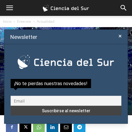
Inicio
Enterate
Actualidad
Newsletter
Enterate
Actualidad
Innovación
¡No te pierdas nuestras novedades!
Ciencia Abierta cierra año con ponencia
sobre inteligencia artificial y biología
Por
Ciencia del Sur
-
diciembre 24, 2018