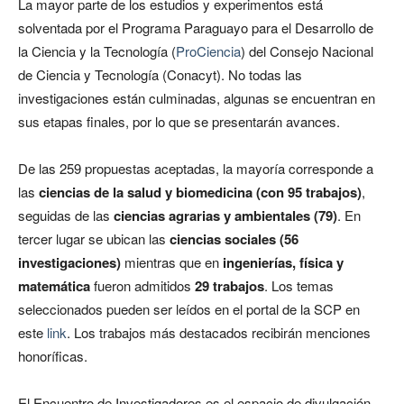
La mayor parte de los estudios y experimentos está
solventada por el Programa Paraguayo para el Desarrollo de
la Ciencia y la Tecnología (
ProCiencia
) del Consejo Nacional
de Ciencia y Tecnología (Conacyt). No todas las
investigaciones están culminadas, algunas se encuentran en
sus etapas finales, por lo que se presentarán avances.
De las 259 propuestas aceptadas, la mayoría corresponde a
las
ciencias de la salud y biomedicina (con 95 trabajos)
,
seguidas de las
ciencias agrarias y ambientales (79)
. En
tercer lugar se ubican las
ciencias sociales (56
investigaciones)
mientras que en
ingenierías, física y
matemática
fueron admitidos
29 trabajos
. Los temas
seleccionados pueden ser leídos en el portal de la SCP en
este
link
. Los trabajos más destacados recibirán menciones
honoríficas.
El Encuentro de Investigadores es el espacio de divulgación