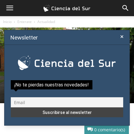
Inicio
Enterate
Actualidad
Newsletter
Enterate
Actualidad
Política científica
SCP rompe récord y expondrá más de 250
¡No te pierdas nuestras novedades!
investigaciones en su encuentro
Por
Ciencia del Sur
-
octubre 21, 2018
0