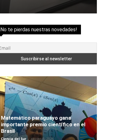
¡No te pierdas nuestras novedades!
Matemático paraguayo gana
importante premio científico en el
Brasil
Ciencia del Sur
-
agosto 6, 2026