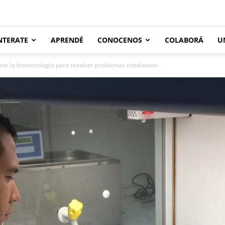
NTERATE
APRENDÉ
CONOCENOS
COLABORÁ
U
zar la biotecnología para resolver problemas cotidianos»