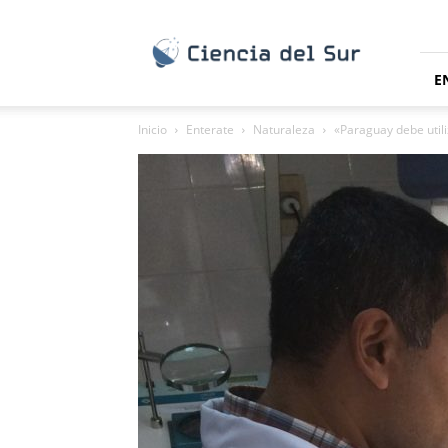
Ciencia
del
Sur
E
Inicio
Enterate
Naturaleza
«Paraguay debe utili