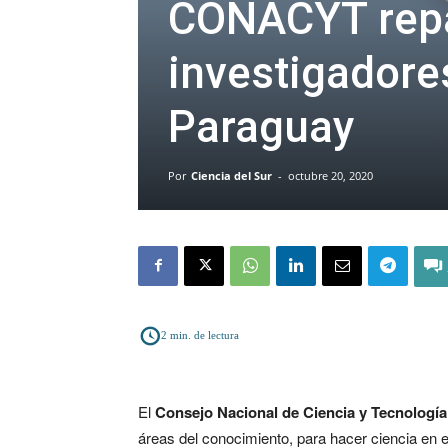
CONACYT repat
investigadore
Paraguay
Por
Ciencia del Sur
-
octubre 20, 2020
2
min. de lectura
El
Consejo Nacional de Ciencia y Tecnolog
áreas del conocimiento, para hacer ciencia en e