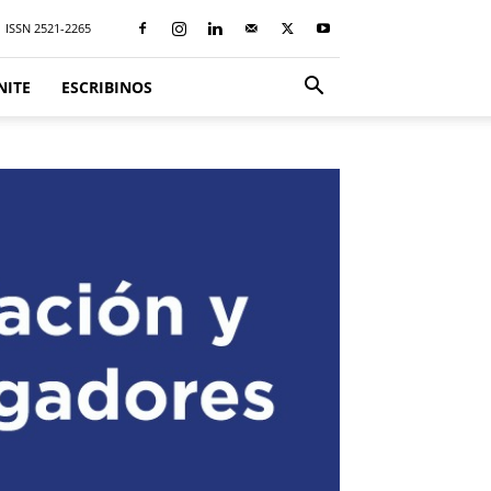
ISSN 2521-2265
NITE
ESCRIBINOS