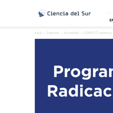
Ciencia
del
Sur
E
Inicio
Enterate
Actualidad
CONACYT repatria y r