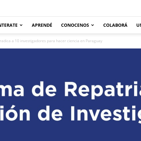
NTERATE
APRENDÉ
CONOCENOS
COLABORÁ
U
adica a 10 investigadores para hacer ciencia en Paraguay