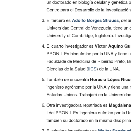
un doctorado en biología celular y genética 
Centro para el Desarrollo de la Investigación 
El tercero es
Adolfo Borges Strauss
, del 
Universidad Central de Venezuela, tiene un 
University of Cambridge, Inglaterra. Investi
El cuarto investigador es
Víctor Aquino Qu
PRONII. Es bioquímico por la UNA y tiene un
Faculdade de Medicina de Ribeirão Preto, Bra
Ciencias de la Salud (
IICS
) de la UNA.
También se encuentra
Horacio López Nico
ingeniero agrónomo por la UNA y tiene una ma
Estados Unidos. Trabajará en la Universida
Otra investigadora repatriada es
Magdalena
I del PRONII. Es ingeniera química por la Un
también su doctorado en la misma disciplina.
El séptimo investigador es
Walter Sandoval