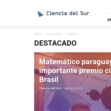
Ciencia
del
Sur
E
Inicio
Destacado
Página 8
DESTACADO
Matemático paragua
importante premio cie
Brasil
Ciencia del Sur
-
agosto 6, 2026