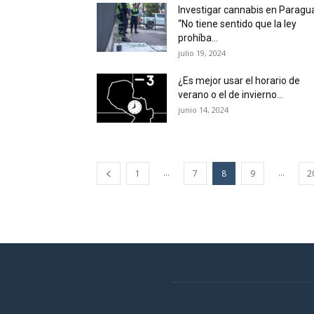
Investigar cannabis en Paragu
“No tiene sentido que la ley
prohíba...
julio 19, 2024
¿Es mejor usar el horario de
verano o el de invierno...
junio 14, 2024
...
...
1
7
8
9
2