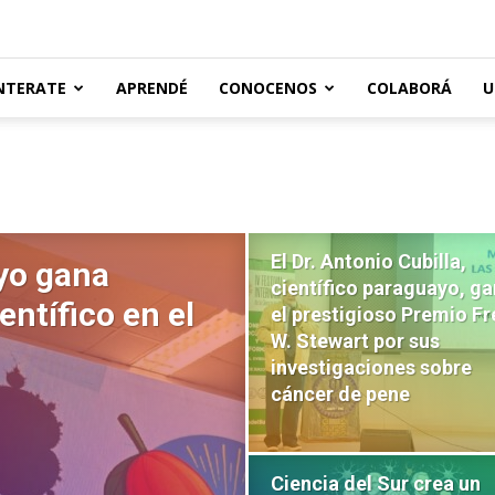
NTERATE
APRENDÉ
CONOCENOS
COLABORÁ
U
El Dr. Antonio Cubilla,
yo gana
científico paraguayo, g
ntífico en el
el prestigioso Premio F
W. Stewart por sus
investigaciones sobre
cáncer de pene
Ciencia del Sur crea un