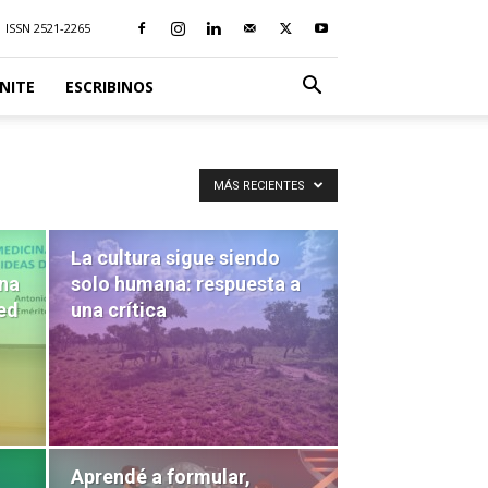
ISSN 2521-2265
NITE
ESCRIBINOS
MÁS RECIENTES
La cultura sigue siendo
ana
solo humana: respuesta a
red
una crítica
Aprendé a formular,