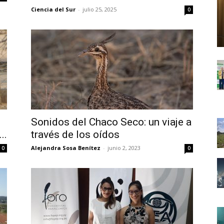
Ciencia del Sur
-
julio 25, 2025
0
Sonidos del Chaco Seco: un viaje a
..
través de los oídos
Alejandra Sosa Benítez
-
junio 2, 2023
0
0