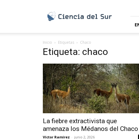
Ciencia
del
Sur
E
Inicio
Etiquetas
Chaco
Etiqueta: chaco
La fiebre extractivista que
amenaza los Médanos del Chaco
Víctor Ramírez
-
junio 2, 2026