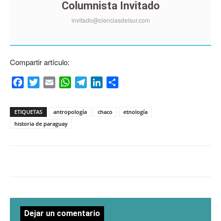
Columnista Invitado
invitado@cienciasdelsur.com
Compartir artículo:
Facebook
Twitter
Email
WhatsApp
Telegram
LinkedIn
Compartir
ETIQUETAS
antropología
chaco
etnología
historia de paraguay
Dejar un comentario