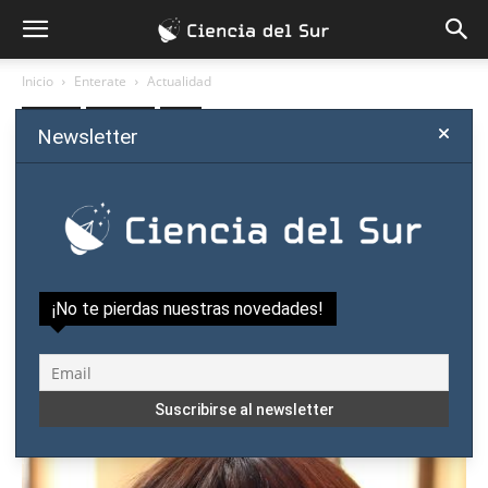
Inicio
Enterate
Actualidad
Enterate
Actualidad
Salud
Newsletter
Científica dividirá dinero del
Premio Nacional de Ciencias
entre investigadores
Por
Ciencia del Sur
-
febrero 20, 2018
¡No te pierdas nuestras novedades!
0