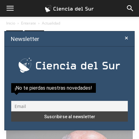
Inicio
Enterate
Actualidad
Enterate
Actualidad
Newsletter
Asaltan a nobel de Medicina
en plena Universidad de
Buenos Aires
Por
Ciencia del Sur
-
abril 5, 2018
¡No te pierdas nuestras novedades!
0