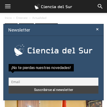
Inicio
Enterate
Actualidad
Enterate
Actualidad
Política científica
Newsletter
El lenguaje matemático,
centro del quinto taller de
escritura científica
Por
Ciencia del Sur
-
agosto 27, 2018
¡No te pierdas nuestras novedades!
1