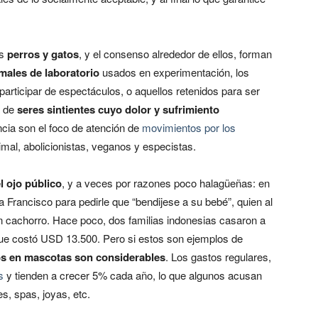
os
perros y gatos
, y el consenso alrededor de ellos, forman
males de laboratorio
usados en experimentación, los
participar de espectáculos, o aquellos retenidos para ser
a de
seres sintientes cuyo dolor y sufrimiento
cia son el foco de atención de
movimientos por los
nimal, abolicionistas, veganos y especistas.
l ojo público
, y a veces por razones poco halagüeñas: en
 Francisco para pedirle que “bendijese a su bebé”, quien al
n cachorro. Hace poco, dos familias indonesias casaron a
que costó USD 13.500. Pero si estos son ejemplos de
s en mascotas son considerables
. Los gastos regulares,
es
y tienden a crecer 5% cada año, lo que algunos acusan
s, spas, joyas, etc.