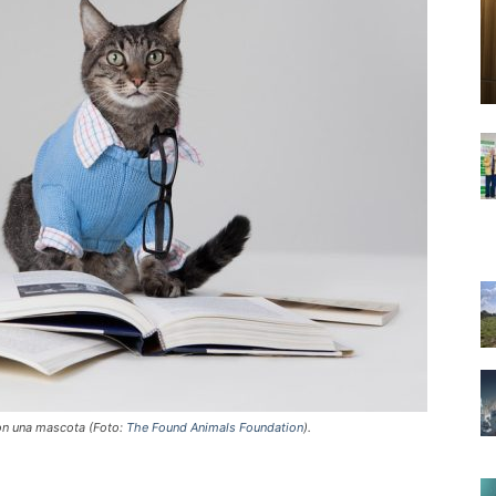
on una mascota (Foto:
The Found Animals Foundation
).