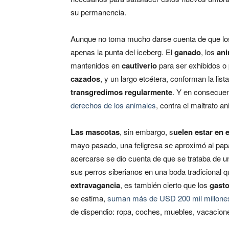
su permanencia.
Aunque no toma mucho darse cuenta de que l
apenas la punta del iceberg. El
ganado
, los
ani
mantenidos en
cautiverio
para ser exhibidos o 
cazados
, y un largo etcétera, conforman la list
transgredimos regularmente
.
Y en consecuen
derechos de los animales
, contra el maltrato a
Las mascotas
, sin embargo, s
uelen estar en e
mayo pasado, una feligresa se aproximó al papa
acercarse se dio cuenta de que se trataba de u
sus perros siberianos en una boda tradicional 
extravagancia
, es también cierto que los
gasto
se estima,
suman más de USD 200 mil millon
de dispendio: ropa, coches, muebles, vacacione