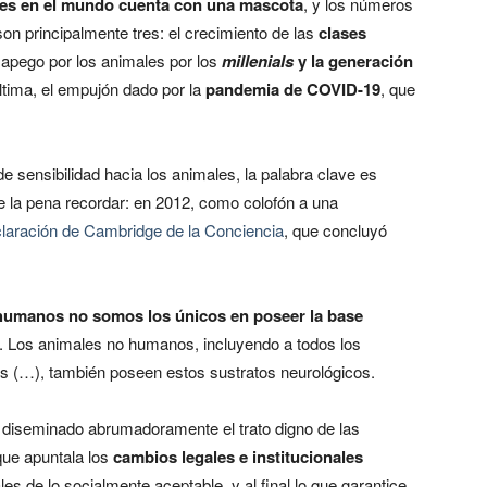
res en el mundo cuenta con una mascota
, y los números
n principalmente tres: el crecimiento de las
clases
l apego por los animales por los
millenials
y la generación
ltima, el empujón dado por la
pandemia de COVID-19
, que
e sensibilidad hacia los animales, la palabra clave es
ale la pena recordar: en 2012, como colofón a una
laración de Cambridge de la Conciencia
, que concluyó
humanos no somos los únicos en poseer la base
. Los animales no humanos, incluyendo a todos los
s (…), también poseen estos sustratos neurológicos
.
n diseminado abrumadoramente el trato digno de las
que apuntala los
cambios legales e institucionales
s de lo socialmente aceptable, y al final lo que garantice