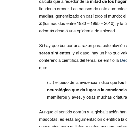
calcula que alrededor de
la mitad de los hoga
tienden a crecer. Las causas de este aumento so
medias
, generalizado en casi todo el mundo; e
Z
(los nacidos entre 1980 – 1995 – 2010); y la ú
además desató una epidemia de soledad.
Si hay que buscar una razón para este aluvión d
seres sintientes
, y al caso, hay un hito que v
conferencia científica del tema, se emitió la
Dec
que:
(…)
el peso de la evidencia indica que
los 
neurológica que da lugar a la conciencia
mamíferos y aves, y otras muchas criatura
Aunque el sentido común y la globalización ha
mascotas, es esta argumentación científica la 
necesarios para satisfacer estos nuevos umbrale