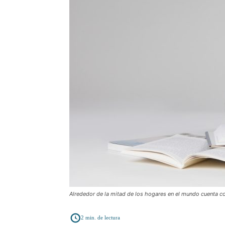
Alrededor de la mitad de los hogares en el mundo cuenta c
2
min. de lectura