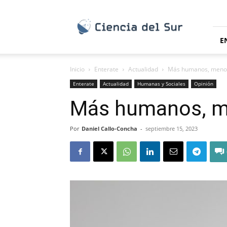
Ciencia
del
Sur
E
Inicio
Enterate
Actualidad
Más humanos, meno
Enterate
Actualidad
Humanas y Sociales
Opinión
Más humanos, 
Por
Daniel Callo-Concha
-
septiembre 15, 2023