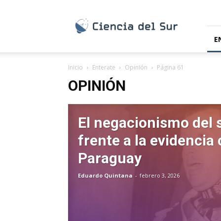
Ciencia
del
Sur
E
Inicio
Enterate
Opinión
Página 61
OPINIÓN
El negacionismo del 
frente a la evidencia 
Paraguay
Eduardo Quintana
-
febrero 3, 2026