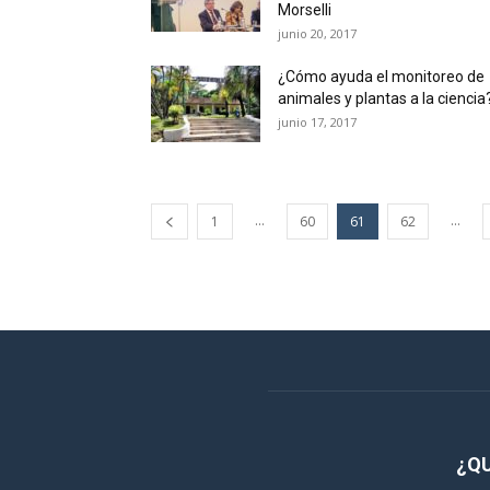
Morselli
junio 20, 2017
¿Cómo ayuda el monitoreo de
animales y plantas a la ciencia
junio 17, 2017
...
...
1
60
61
62
¿Q