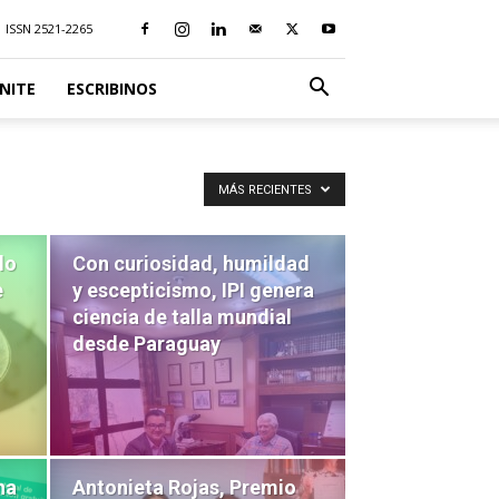
ISSN 2521-2265
NITE
ESCRIBINOS
MÁS RECIENTES
lo
Con curiosidad, humildad
e
y escepticismo, IPI genera
ciencia de talla mundial
desde Paraguay
na
Antonieta Rojas, Premio