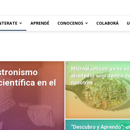
NTERATE
APRENDÉ
CONOCENOS
COLABORÁ
U
Microplásticos: ya no so
stronismo
alrededor sino dentro d
científica en el
nosotros
“Descubro y Aprendo”: u