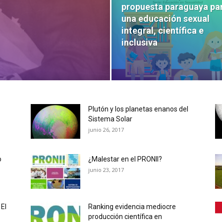
propuesta paraguaya pa
una educación sexual
integral, científica e
inclusiva
Plutón y los planetas enanos del
Sistema Solar
junio 26, 2017
o
¿Malestar en el PRONII?
junio 23, 2017
El
Ranking evidencia mediocre
producción científica en