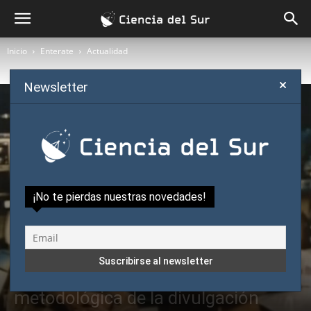
Inicio
Enterate
Actualidad
Newsletter
¡No te pierdas nuestras novedades!
Enterate
Actualidad
Opinión
Hawking, Punset y la capa
metodológica de la divulgación