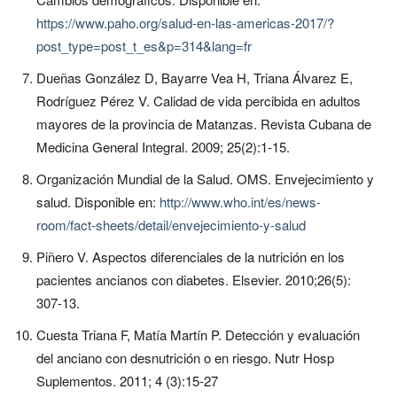
https://www.paho.org/salud-en-las-americas-2017/?
post_type=post_t_es&p=314&lang=fr
Dueñas González D, Bayarre Vea H, Triana Álvarez E,
Rodríguez Pérez V. Calidad de vida percibida en adultos
mayores de la provincia de Matanzas. Revista Cubana de
Medicina General Integral. 2009; 25(2):1-15.
Organización Mundial de la Salud. OMS. Envejecimiento y
salud. Disponible en:
http://www.who.int/es/news-
room/fact-sheets/detail/envejecimiento-y-salud
Piñero V. Aspectos diferenciales de la nutrición en los
pacientes ancianos con diabetes. Elsevier. 2010;26(5):
307-13.
Cuesta Triana F, Matía Martín P. Detección y evaluación
del anciano con desnutrición o en riesgo. Nutr Hosp
Suplementos. 2011; 4 (3):15-27