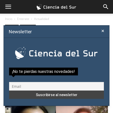
Inicio
Enterate
Actualidad
Enterate
Actualidad
Newsletter
Destacan a científicas de
Paraguay por sus trabajos de
divulgación
Por
Ciencia del Sur
-
noviembre 27, 2020
¡No te pierdas nuestras novedades!
0