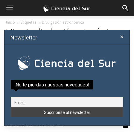
Inicio
Etiquetas
Divulgación astronómica
Etiqueta: divulgación astronómica
Newsletter
¡No te pierdas nuestras novedades!
Astronomía Paraguay celebrará 15 años
con una charla sobre vida ET...
Ciencia del Sur
-
febrero 10, 2025
0