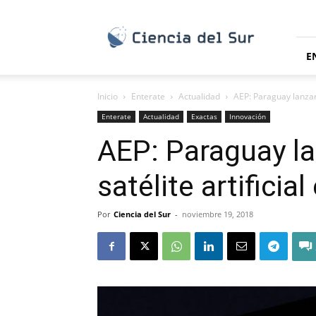
Ciencia
del
Sur
E
Inicio
Enterate
Actualidad
AEP: Paraguay lanzará
Enterate
Actualidad
Exactas
Innovación
AEP: Paraguay la
satélite artificia
Por
Ciencia del Sur
-
noviembre 19, 2018