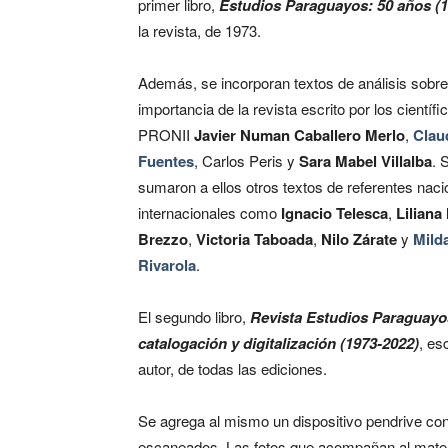
primer libro,
Estudios Paraguayos: 50 años (1
la revista, de 1973.
Además, se incorporan textos de análisis sobre
importancia de la revista escrito por los científi
PRONII
Javier Numan Caballero Merlo
,
Clau
Fuentes
, Carlos Peris y
Sara Mabel Villalba
. 
sumaron a ellos otros textos de referentes naci
internacionales como
Ignacio Telesca
,
Liliana
Brezzo
,
Victoria Taboada
,
Nilo Zárate
y
Mild
Rivarola
.
El segundo libro,
Revista Estudios Paraguayo
catalogación y digitalización (1973-2022)
, es
autor, de todas las ediciones.
Se agrega al mismo un dispositivo pendrive con
escaneados. Las fotos que acompañan al materi