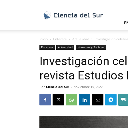
Ciencia
del
Sur
E
Inicio
Enterate
Actualidad
Investigación celebr
Enterate
Actualidad
Humanas y Sociales
Investigación ce
revista Estudios
Por
Ciencia del Sur
-
noviembre 15, 2022