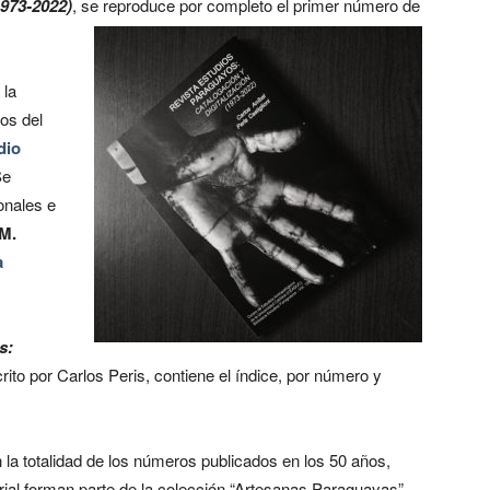
973-2022)
, se reproduce por completo el primer número de
 la
cos del
dio
Se
onales e
 M.
a
s:
crito por Carlos Peris, contiene el índice, por número y
 la totalidad de los números publicados en los 50 años,
al forman parte de la colección “Artesanas Paraguayas”