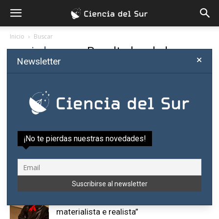
Inicio
Buscar
mario bunge
-
Resultados de la
Newsletter
búsqueda
Si no estás satisfecho con los resultados, buscá otra vez
¡No te pierdas nuestras novedades!
Entre la ciencia y la filosofía, a 102 años
del nacimiento de Mario Bunge
Javier Velásquez
-
septiembre 21, 2021
2
Mario Bunge, aos 100 anos: “Sigo sendo
materialista e realista”