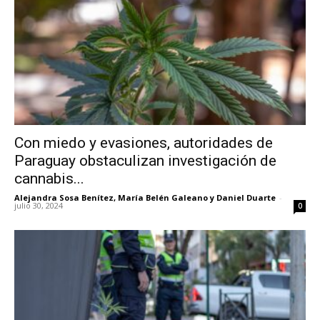
Con miedo y evasiones, autoridades de
Paraguay obstaculizan investigación de
cannabis...
Alejandra Sosa Benítez
,
María Belén Galeano
y
Daniel Duarte
-
julio 30, 2024
0