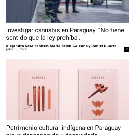
Investigar cannabis en Paraguay: “No tiene
sentido que la ley prohíba...
Alejandra Sosa Benítez
,
María Belén Galeano
y
Daniel Duarte
-
julio 19, 2024
2
Patrimonio cultural indígena en Paraguay