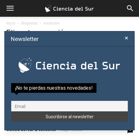
Inicio
Etiquetas
Asunción
Etiqueta: asunción
Newsletter
¡No te pierdas nuestras novedades!
Descartados: por qué Asunción fracasó en
incluir a trabajadores de la...
Ciencia del Sur & Consenso
-
mayo 13, 2024
0