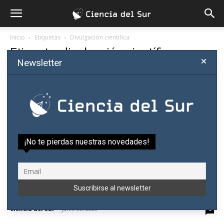
Inicio
Etiquetas
Divulgación científica
Etiqueta: divulgación científica
Newsletter
¡No te pierdas nuestras novedades!
COVID-19: Investigaciones paraguayas
sobre la pandemia serán tema de webinario
Ciencia del Sur
-
junio 30, 2020
0