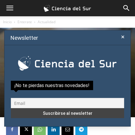
Inicio
Enterate
Actualidad
Newsletter
Enterate
Actualidad
Humanas y Sociales
Opinión
¡No te pierdas nuestras novedades!
Mucho gusto, don Kazuo: su Nobel me
induce a leerlo
Por
Columnista Invitado
-
octubre 6, 2017