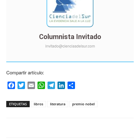
Columnista Invitado
invitado@cienciasdelsur.com
Compartir artículo:
Facebook
Twitter
Email
WhatsApp
Telegram
LinkedIn
Compartir
ETIQUETAS
libros
literatura
premio nobel