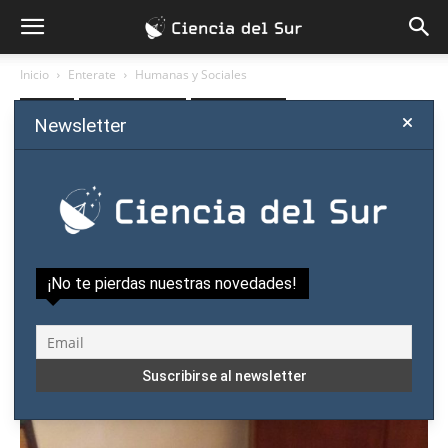
Inicio
Enterate
Humanas y Sociales
Enterate
Humanas y Sociales
Política científica
Newsletter
¿Cómo están las científicas
en Paraguay?
Por
Ciencia del Sur
-
febrero 11, 2018
¡No te pierdas nuestras novedades!
1