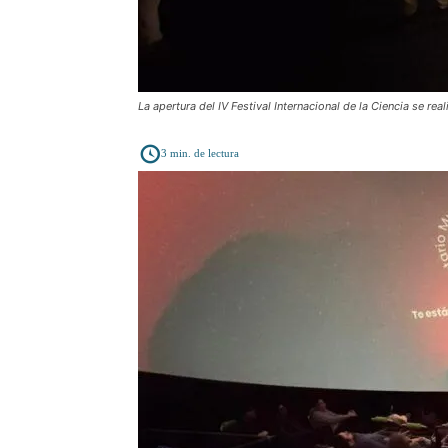
La apertura del IV Festival Internacional de la Ciencia se re
3
min. de lectura