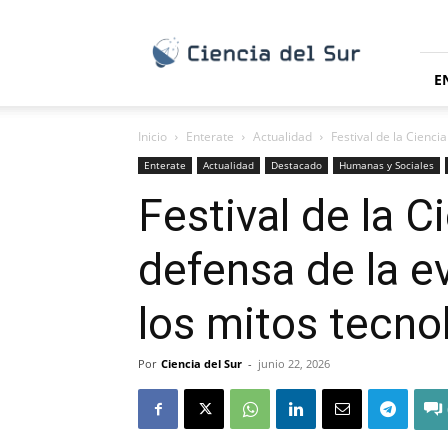
Ciencia
del
Sur
E
Inicio
Enterate
Actualidad
Festival de la Cienci
Enterate
Actualidad
Destacado
Humanas y Sociales
Festival de la 
defensa de la e
los mitos tecno
Por
Ciencia del Sur
-
junio 22, 2026