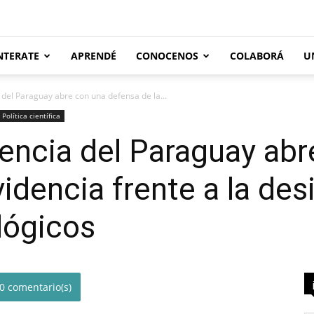
NTERATE
APRENDÉ
CONOCENOS
COLABORÁ
U
a del Paraguay abre con una defensa de la...
Política científica
Ciencia del Paraguay ab
videncia frente a la de
lógicos
0