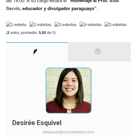
las 19:00. A su cargo estará el
“Homenaje al Prof.
Blas
Servín
, educador y divulgador paraguayo”
.
(
2
votos, promedio:
5,00
de 5)
Desirée Esquivel
desquivel@cienciasdelsur.com