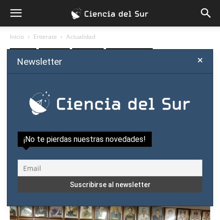
Inicio
Enterate
Actualidad
Enterate
Actualidad
Innovación
Política científica
Newsletter
Direcciones y hasta una
Defensa Aeroespacial: tratan
de militarizar la Agencia
Espacial del Paraguay
¡No te pierdas nuestras novedades!
Por
Ciencia del Sur
-
agosto 26, 2020
1