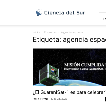
Ciencia
del
Sur
E
Inicio
Etiquetas
Agencia espacial
Etiqueta: agencia espa
¿El GuaraniSat-1 es para celebrar
Félix Piriyú
-
julio 21, 2022