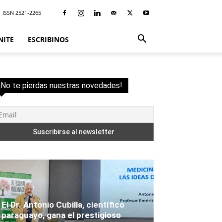
ISSN 2521-2265
NITE
ESCRIBINOS
¡No te pierdas nuestras novedades!
El Dr. Antonio Cubilla, científico
paraguayo, gana el prestigioso