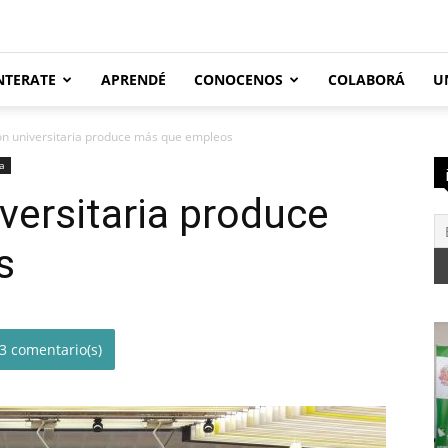
NTERATE
APRENDÉ
CONOCENOS
COLABORÁ
U
ón universitaria produce más que empleos
ca
versitaria produce
s
3