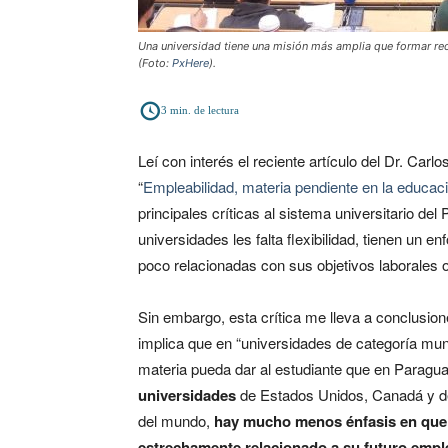
Una universidad tiene una misión más amplia que formar re
(Foto:
PxHere
).
3
min. de lectura
Leí con interés el reciente artículo del Dr. Car
“
Empleabilidad, materia pendiente en la educac
principales críticas al sistema universitario de
universidades les falta flexibilidad, tienen un e
poco relacionadas con sus objetivos laborales 
Sin embargo, esta crítica me lleva a conclusion
implica que en “universidades de categoría mun
materia pueda dar al estudiante que en Paragu
universidades
de Estados Unidos, Canadá y de
del mundo,
hay mucho menos énfasis en que l
estrechamente relacionado a su futuro empl