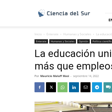
Ciencia
del
Sur
E
Inicio
Enterate
Humanas y Sociales
La educaci
Enterate
Humanas y Sociales
Opinión
Política científi
La educación uni
más que empleo
Por
Mauricio Maluff Masi
-
septiembre 14, 2022