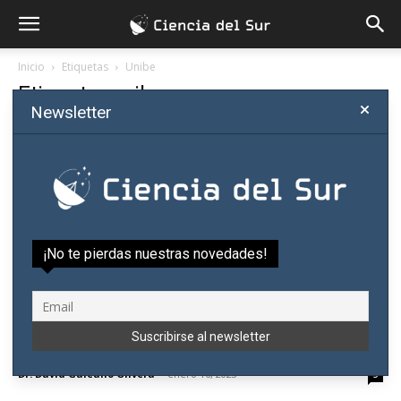
Inicio
Etiquetas
Unibe
Etiqueta: unibe
Newsletter
¡No te pierdas nuestras novedades!
Nidia Sanabria: una maestra que trabajó por
una educación de excelencia...
Dr. David Galeano Olivera
-
enero 16, 2023
5