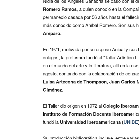
Nidia de los Ángeles Sanabria se casó con el d
Romero Ramos
, a quien conoció en la Compa
permaneció casada por 56 años hasta el falleci
más conocido como Aníbal Romero. Son sus h
Amparo.
En 1971, motivada por su esposo Anibal y sus h
colegas, la profesora fundó el “Taller Artístico 
en el mundo del arte y la literatura, allí en la es
agosto, contando con la colaboración de consa
Luisa Artecona de Thompson, Juan Carlos 
Giménez.
El Taller dio origen en 1972 al
Colegio Iberoam
Instituto de Formación Docente Iberoameri
fundó la
Universidad Iberoamericana (
UNIBE
Su producción bibliográfica incluye, entre varias