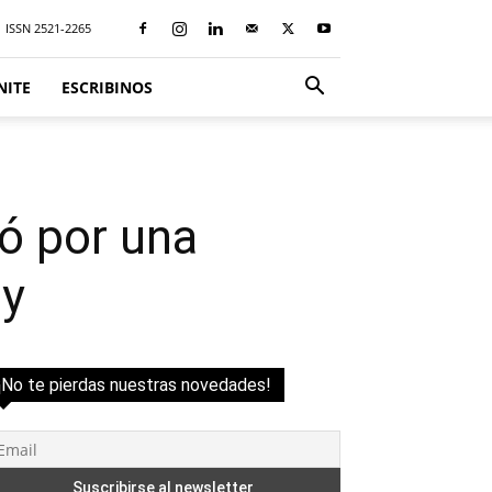
ISSN 2521-2265
NITE
ESCRIBINOS
jó por una
ay
¡No te pierdas nuestras novedades!