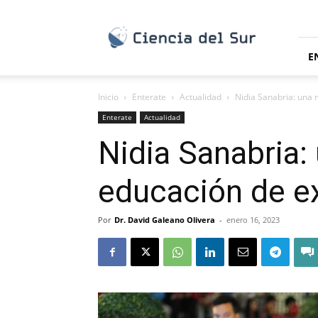
Ciencia
del
Sur
E
Inicio
Enterate
Actualidad
Nidia Sanabria: una 
Enterate
Actualidad
Nidia Sanabria:
educación de ex
Por
Dr. David Galeano Olivera
-
enero 16, 2023