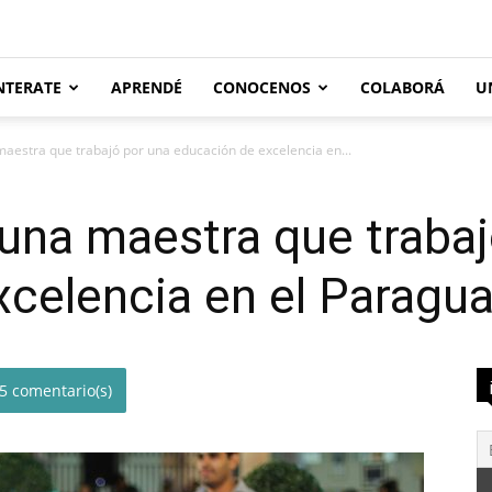
NTERATE
APRENDÉ
CONOCENOS
COLABORÁ
U
maestra que trabajó por una educación de excelencia en...
 una maestra que traba
celencia en el Paragu
5