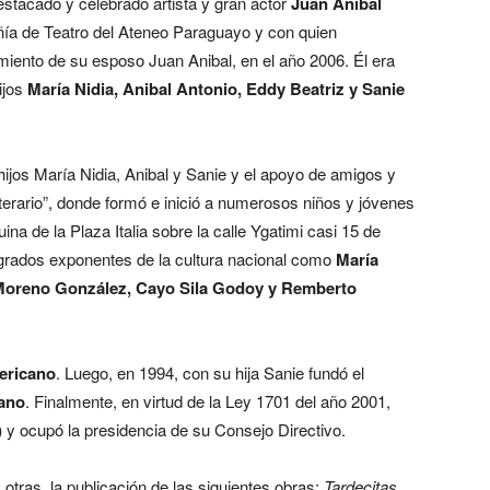
estacado y celebrado artista y gran actor
Juan Aníbal
ñía de Teatro del Ateneo Paraguayo y con quien
miento de su esposo Juan Anibal, en el año 2006. Él era
ijos
María Nidia, Anibal Antonio, Eddy Beatriz y Sanie
ijos María Nidia, Anibal y Sanie y el apoyo de amigos y
Literario”, donde formó e inició a numerosos niños y jóvenes
quina de la Plaza Italia sobre la calle Ygatimi casi 15 de
grados exponentes de la cultura nacional como
María
Moreno González, Cayo Sila Godoy y Remberto
ericano
. Luego, en 1994, con su hija Sanie fundó el
cano
. Finalmente, en virtud de la Ley 1701 del año 2001,
)
y ocupó la presidencia de su Consejo Directivo.
 otras, la publicación de las siguientes obras:
Tardecitas