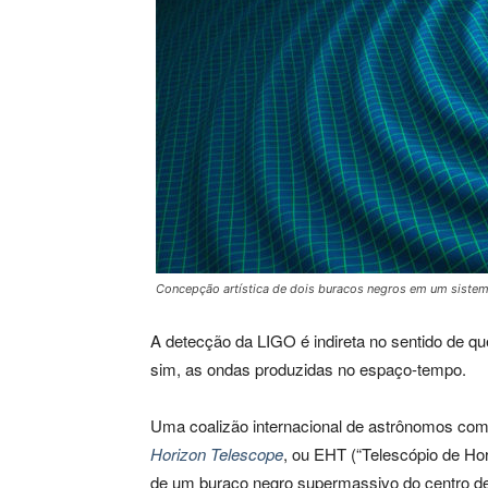
Concepção artística de dois buracos negros em um sistem
A detecção da LIGO é indireta no sentido de q
sim, as ondas produzidas no espaço-tempo.
Uma coalizão internacional de astrônomos c
Horizon Telescope
, ou EHT (“Telescópio de Hor
de um buraco negro supermassivo do centro de