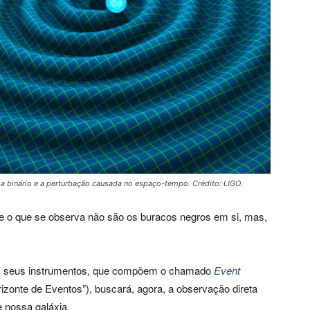
a binário e a perturbação causada no espaço-tempo. Crédito: LIGO.
ue o que se observa não são os buracos negros em si, mas,
om seus instrumentos, que compõem o chamado
Event
izonte de Eventos”), buscará, agora, a observação direta
 nossa galáxia.