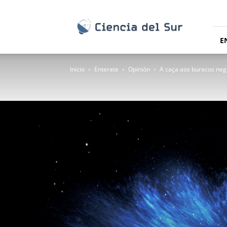
Ciencia
del
Sur
E
Inicio
Enterate
Opinión
A caça aos buracos neg