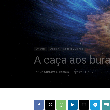
Enterate
Opinión
Science y Ciência
A caça aos bur
Por
Dr. Gustavo E. Romero
-
agosto 14, 2017