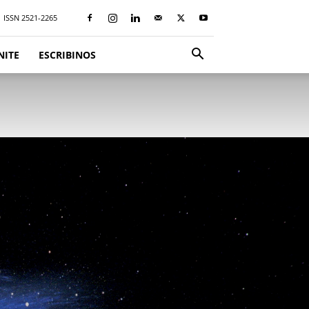
ISSN 2521-2265
NITE
ESCRIBINOS