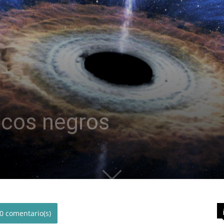
acos negros
0