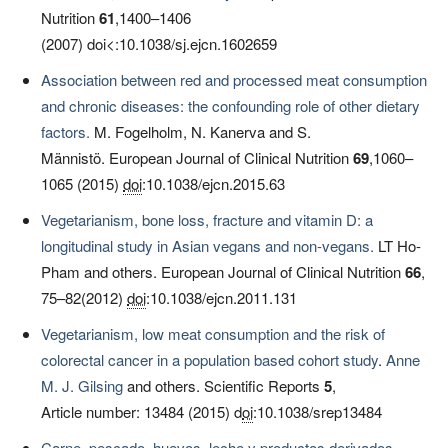
Nutrition
61
,1400–1406
(2007)
doi
<:10.1038/sj.ejcn.1602659
Association between red and processed meat consumption
and chronic diseases: the confounding role of other dietary
factors.
M. Fogelholm, N. Kanerva and S.
Männistö. European Journal of Clinical Nutrition
69
,1060–
1065 (2015)
doi
:10.1038/ejcn.2015.63
Vegetarianism, bone loss, fracture and vitamin D: a
longitudinal study in Asian vegans and non-vegans.
LT Ho-
Pham and others. European Journal of Clinical Nutrition
66
,
75–82(2012)
doi
:10.1038/ejcn.2011.131
Vegetarianism, low meat consumption and the risk of
colorectal cancer in a population based cohort study
.
Anne
M. J. Gilsing
and others. Scientific Reports
5
,
Article number: 13484 (2015) d
oi
:10.1038/srep13484
Carne, pescado, huevos, leche y productos derivados.