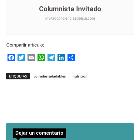
Columnista Invitado
invitado@cienciasdelsur.com
Compartir artículo:
Facebook
Twitter
Email
WhatsApp
Telegram
LinkedIn
Compartir
ETIQUETAS
comidas saludables
nutrición
Dejar un comentario